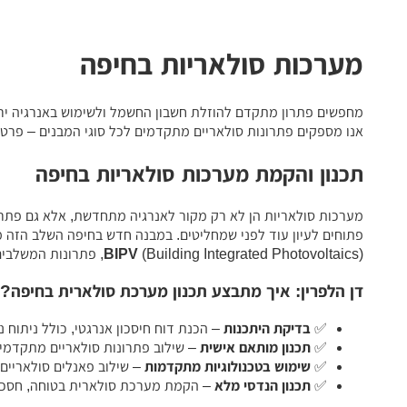
מערכות סולאריות בחיפה
מחפשים פתרון מתקדם להוזלת חשבון החשמל ולשימוש באנרגיה יר
אנו מספקים פתרונות סולאריים מתקדמים לכל סוגי המבנים – פרטיי
תכנון והקמת מערכות סולאריות בחיפה
מערכות סולאריות הן לא רק מקור לאנרגיה מתחדשת, אלא גם פתרו
פתוחים לעיון עוד לפני שמחליטים. במבנה חדש בחיפה השלב הזה מג
(Building Integrated Photovoltaics), פתרונות המשלבים חיפויי קירות סולאריים, גגות סולאריים ומערכות אינטגרטיביות, תוך שמירה על עיצוב מודרני ומתקדם.
BIPV
דן הלפרין: איך מתבצע תכנון מערכת סולארית בחיפה?
✅
בדיקת היתכנות
– הכנת דוח חיסכון אנרגטי, כולל ניתוח 
✅
תכנון מותאם אישית
– שילוב פתרונות סולאריים מתקדמים כולל BIPV בהת
✅
שימוש בטכנולוגיות מתקדמות
– שילוב פאנלים סולאריים
✅
תכנון הנדסי מלא
– הקמת מערכת סולארית בטוחה, חסכונ