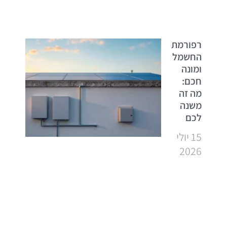
רפורמת
החשמל
ומונה
חכם:
מה זה
משנה
לכם
15 יולי
2026