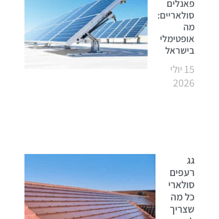
פאנלים
סולאריים:
מה
אופטימלי
בישראל
15 יולי
2026
גג
רעפים
סולארי
כל מה
שצריך