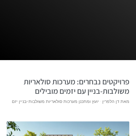
פרויקטים נבחרים: מערכות סולאריות
משולבות-בניין עם יזמים מובילים
מאת דן הלפרין · יועץ ומתכנן מערכות סולאריות משולבות-בניין יזם