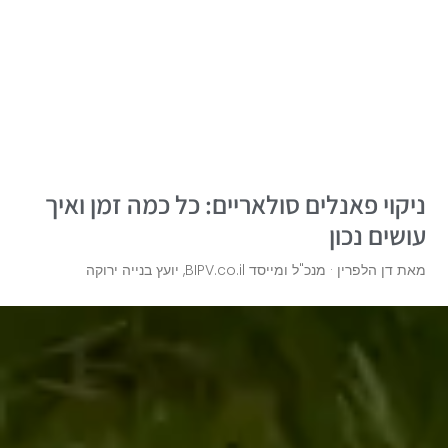
ניקוי פאנלים סולאריים: כל כמה זמן ואיך
עושים נכון
מאת דן הלפרין · מנכ"ל ומייסד BIPV.co.il, יועץ בנייה ירוקה