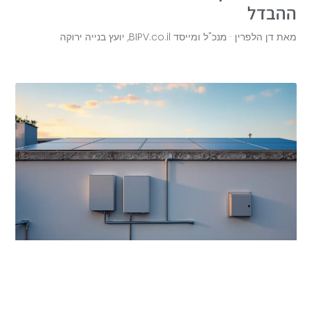
ההבדל
מאת דן הלפרין · מנכ"ל ומייסד BIPV.co.il, יועץ בנייה ירוקה