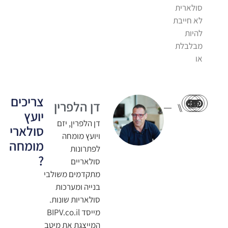
סולארית
לא חייבת
להיות
מבלבלת
או
צריכים
דן הלפרין
⑊
יועץ
דן הלפרין, יזם
סולארי
ויועץ מומחה
מומחה
לפתרונות
?
סולאריים
מתקדמים משולבי
בנייה ומערכות
סולאריות שונות.
מייסד BIPV.co.il
המייצגת את מיטב