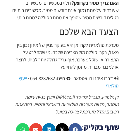
האם צריך ממיר בקרוואן?
תלוי במכשירים. מכשירים
שעובדים על מתח נמוך אינם דורשים ממיר. מכשירים ביתיים
רגילים דורשים ממיר שהופך את מתח הסוללה למתח ביתי.
הצעד הבא שלכם
מערכת סולארית לקרוואן היא בעיקר עניין של איזון נכון בין
פאנל, בקר וסוללה מול הצריכה שלכם. מי שמתלבט על
התצורה או שוקל מערכת אוף-גריד גדולה יותר לבית, לחצר
או למבנה מבודד, מוזמן להתייעץ.
📲 דברו איתנו בוואטסאפ · ☎️ חייגו: 054-8282682 ·
ייעוץ
סולארי
דן הלפרין, מנכ"ל ומייסד BIPV.co.il ויועץ בנייה ירוקה
מוסמך, מלווה מערכות סולאריות בישראל ומסייע בהתאמת
רכיבים וגודל מערכת לצריכה בפועל.
שתף בקליק
: