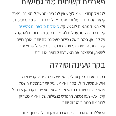
פאנלים קשיחים מול גמישים
לגג של קרוואן יש אילוץ שאין לגג בית: המשקל והצורה. פאנל
קשיח סטנדרטי יעיל וזול יותר, אבל כבד ודורש מסגרת עיגון,
ולא תמיד מתאים לגג מעוקל.
פאנלים סולאריים גמישים
קלים בהרבה ומתעקלים לפי צורת הגג, ולכן נוחים להתקנה
על קרוואן, במחיר של נצילות מעט נמוכה יותר ואורך חיים
קצר יותר. הבחירה תלויה בצורת הגג, במשקל שהוא יכול
לשאת, ובשאלה אם המערכת קבועה או ניידת.
בקר טעינה וסוללה
בקר הטעינה קטן אבל קריטי. יש שני סוגים עיקריים: בקר
PWM, פשוט וזול, ובקר MPPT, יעיל יותר בהפקת חשמל
מהפאנל, במיוחד בתנאי אור לא אידיאליים. בקרוואן שבו כל
קילוואט-שעה נספר, ההפרש בנצילות של MPPT מצדיק
לרוב את המחיר הגבוה יותר.
הסוללה היא הרכיב שקובע כמה זמן תוכלו לצרוך אחרי