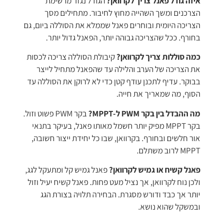
איזה גודל פאנל צריך לקרוואן?
הגודל נגזר מרשימת
הצרכנים ומשך השהייה מחוץ לחיבור. מתחילים מסך
הצריכה היומית ובוחרים פאנל שממלא את הסוללה ביום, גם
בחורף. ככל שהצריכה גבוהה יותר, הפאנל גדול יותר.
כמה סוללות צריך לקרוואן?
קיבולת הסוללה צריכה לכסות
את הצריכה של הערב והלילה עד שהפאנל מתחיל לייצר
בבוקר. עדיף לתכנן עודף קטן כדי לא לרוקן את הסוללה עד
הסוף, מה שמאריך את חייה.
מה ההבדל בין בקר PWM ל-MPPT?
בקר PWM פשוט וזול.
בקר MPPT מפיק יותר חשמל מאותו פאנל, בעיקר בתנאי
אור חלשים ובחורף. בקרוואן, שבו כל יחידת ייצור חשובה,
MPPT לרוב משתלם.
פאנל קשיח או גמיש לקרוואן?
פאנל גמיש קל ומתעקל לגג,
ולכן נוח לקרוואן, אך נציל מעט פחות. פאנל קשיח יעיל וזול
יותר אך כבד ודורש מסגרת. הבחירה תלויה בצורת הגג
ובמשקל שהוא נושא.