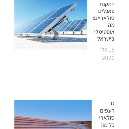
התקנת
פאנלים
סולאריים:
מה
אופטימלי
בישראל
15 יולי
2026
גג
רעפים
סולארי
כל מה