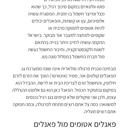
פוטו-וולטאיים במקום סיכוך רגיל, כך שהוא
מצל ומייצר חשמל בו-זמנית. המסגרת עשויה
אלומיניום, עץ או קשתות, והפאנלים יכולים
להיות אטומים לתפוקה מרבית או
שקופים-למחצה למעבר אור מבוקר. בישראל
ההקמה עשויה לחייב היתר בנייה בהתאם
לשטח ולקונסטרוקציה, וחיבור החשמל נעשה
מול חברת החשמל במסלול מונה נטו.
מבחינה טכנית פרגולה סולארית אינה שונה ממערכת גג:
הפאנלים קולטים אור, ממיר (אינוורטר) הופך את הזרם לזרם
חילופין, והחשמל זורם לצריכת הבית או לרשת. ההבדל הוא
במיקום ובתפקיד הכפול. הפאנל כאן הוא גם אלמנט ההצללה
עצמו, ולכן שני שיקולים שלא קיימים בגג רגיל נכנסים
למשוואה: כמה צל אתם רוצים מתחת לפרגולה, וכמה תפוקה
אתם רוצים מעליה.
פאנלים אטומים מול פאנלים