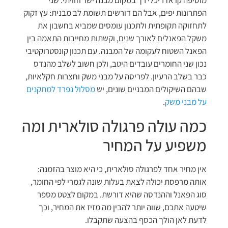
מוסיפה קו אדריכלי רך במקום מבנה ישר וזוויתי. שני
הפתרונות יפים, אבל הם דורשים תשומת לב מבנית: עץ זקוק
לתחזוקה תקופתית ולתכנון עומסים שמביא בחשבון את
משקל הפאנלים לאורך שנים, וקשתות מחייבות התאמה בין
הפאנל השטוח לעקומה של המבנה. עם תכנון קונסטרוקטיבי
נכון שני החומרים עובדים היטב, ולכן חשוב לשלב מהנדס
כבר בשלב הרעיון. לפריסה על מבני משק וחצרות חקלאיות,
שבהם השיקולים המבניים שונים, יש
מסלול נפרד למתקנים
על מבני משק
.
כמה עולה פרגולה סולארית ומה
משפיע על המחיר
אין מחיר אחד לפרגולה סולארית, כי היא מוצר בהזמנה:
אותה מרפסת יכולה לצאת בעלות שונה לגמרי לפי החומר,
סוג הפאנל וההנדסה שהיא דורשת. במקום לצטט מספר
שיטעה אתכם, שווה יותר להבין מה מזיז את המחיר, וכך
לדעת לאן הולך הכסף בהצעה שתקבלו.