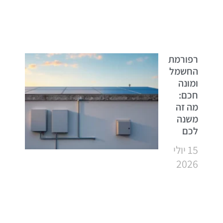
רפורמת
החשמל
ומונה
חכם:
מה זה
משנה
לכם
15 יולי
2026