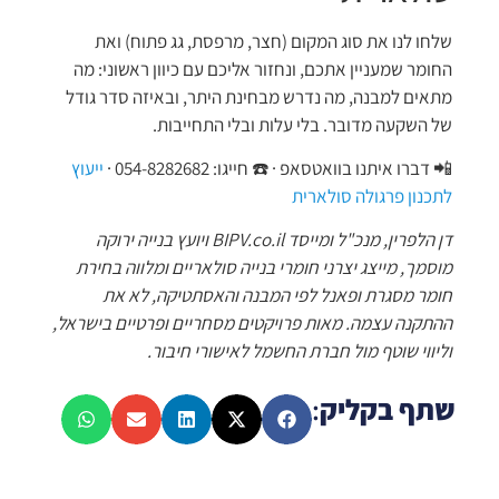
שלחו לנו את סוג המקום (חצר, מרפסת, גג פתוח) ואת
החומר שמעניין אתכם, ונחזור אליכם עם כיוון ראשוני: מה
מתאים למבנה, מה נדרש מבחינת היתר, ובאיזה סדר גודל
של השקעה מדובר. בלי עלות ובלי התחייבות.
📲 דברו איתנו בוואטסאפ · ☎️ חייגו: 054-8282682 ·
ייעוץ
לתכנון פרגולה סולארית
דן הלפרין, מנכ"ל ומייסד BIPV.co.il ויועץ בנייה ירוקה
מוסמך, מייצג יצרני חומרי בנייה סולאריים ומלווה בחירת
חומר מסגרת ופאנל לפי המבנה והאסתטיקה, לא את
ההתקנה עצמה. מאות פרויקטים מסחריים ופרטיים בישראל,
וליווי שוטף מול חברת החשמל לאישורי חיבור.
שתף בקליק
: