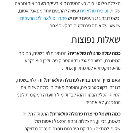
הצללה פלוס ייצור. כשהמטרה היא בעיקר מעבר אור ומראה
שקוף,
זכוכית סולארית
עשויה להתאים יותר מפאנל אטום,
וכשמדובר בגג רעפים קיים יש
פתרון סולארי לגג הרעפים
שנשען על אותה טכנולוגיה בהקשר אחר.
שאלות נפוצות
כמה עולה פרגולה סולארית?
המחיר תלוי בשטח, בחומר
המסגרת, בסוג הפאנל ובקונסטרוקציה, ולכן הוא נקבע
פר-פרויקט ולא לפי מחירון אחיד.
האם צריך היתר בנייה לפרגולה סולארית?
זה תלוי בשטח,
בגובה ובקונסטרוקציה, והוספת פאנלים יכולה לשנות את
הסיווג. הכלל הבטוח הוא לבדוק מול הוועדה המקומית לפני
ההזמנה, לא אחריה.
כמה חשמל מייצרת פרגולה סולארית?
התפוקה תלויה
בשטח, בכיוון, בהצללות ובסוג הפאנל (אטום מול
שקוף-למחצה). בדיקת היתכנות נותנת הערכה מדויקת