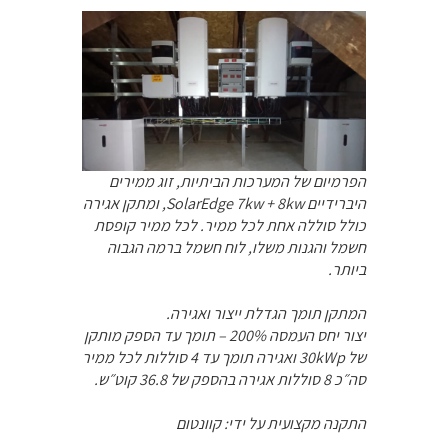
הפרמיום של המערכות הביתיות, זוג ממירים
היברידיים SolarEdge 7kw + 8kw, ומתקן אגירה
כולל סוללה אחת לכל ממיר. לכל ממיר קופסת
חשמל והגנות משלו, לוח חשמל ברמה הגבוה
ביותר.
המתקן תומך הגדלת ייצור ואגירה.
יצור יחס העמסה 200% – תומך עד הספק מותקן
של 30kWp ואגירה תומך עד 4 סוללות לכל ממיר
סה״כ 8 סוללות אגירה בהספק של 36.8 קוט״ש.
התקנה מקצועית על ידי: קוונטום