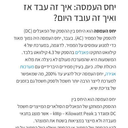
יחס העמסה: איך זה עבד אז
ואיך זה עובד היום?
יחס העמסה
הוא היחס בין ההספק של הפאנלים (DC)
להספק של הממיר (AC). בעבר, יחס העמסה היה נמוך מאוד
כדי למנוע עומסים על הממיר. לדוגמה, במערכת של 4
קילוואט התקינו
פאנלים
בהספק של 4.3 קילוואט בלבד.
המשמעות היא שהמערכת מעולם לא ניצלה את מלוא
היכולת שלה. כיום, בעידן ממירים היברידיים עם
מערכות
אגירה
, יחס העמסה יכול להגיע עד 200%, מה שמאפשר
למערכת לייצר הרבה יותר חשמל ולספק חשמל גם בזמנים
של צריכת שיא.
יחס העמסה הוא היחס בין
ההספק המותקן של הפאנלים הסולארים המייצרים חשמל
DC ומוגדר ב kWp – Kilowatt Peak – אשר מוצג בתנאי
מעבדה ולא מייצר במציאות בשטח את המוצהר.
לבין ההספק של הממיר או ההספק שאליו כויל הממיר על פי