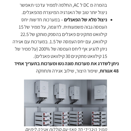
בהמרה מ DC ל AC, החלפה לממיר עדכני תאפשר
ניצול יותר טוב של האנרגיה המיוצרת מהפאנלים.
ניצול מלא של הפאנלים
– במערכות חדשות יחס
העמסה גבוה משמעותית. לדוגמה, על ממיר של 15
קילוואט מתקינים פאנלים בהספק מותקן של 22.5
קילוואט, עם יחס העמסה של 1.5. במערכות עם אגירה
ניתן להגיע אף ליחס העמסה של 200% (על ממיר של
15 קילוואט מתקינים 30 קילוואט פאנלים).
ניתן לשדרג את מערכות מונה נטו ומערכות בתעריך אחיד
48 אגורות
, שיפור היצור, שילוב אגירה ותחוזקה
ממיר היברידי חד פאזי עם סוללות אגירה ליתיום