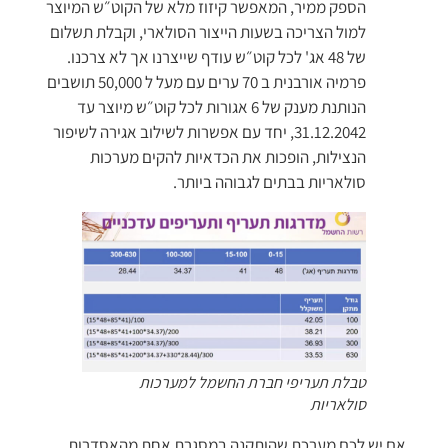
הספק ממיר, המאפשר קיזוז מלא של הקוט״ש המיוצר
למול הצריכה בשעות הייצור הסולארי, וקבלת תשלום
של 48 אג' לכל קוט״ש עודף שייצרנו אך לא צרכנו.
פרמיה אורבנית ב 70 ערים עם מעל ל 50,000 תושבים
הנותנת מענק של 6 אגורות לכל קוט״ש מיוצר עד
31.12.2042, יחד עם אפשרות לשילוב אגירה לשיפור
הנצילות​, הופכות את הכדאיות להקים מערכות
סולאריות בבתים לגבוהה ביותר.
טבלת תעריפי חברת החשמל למערכות
סולאריות
אם יש לכם מערכת שהותקנה במסגרת אחת מהאסדרות