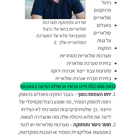
ניהול
פרויקטים
סולאריים
שדרוג ותחזוקת מערכות
פאנלים
סולאריות בישראל: ניצול
סולאריים
פוטנציאל מלא של המערכת
על גגות
הסולארית שלך. 6
התקנת
מערכות סולאריות מסחריות
בחירת מערכת סולארית
פתרונות עבור ייצור אנרגיה ירוקה
בחירת חברת אנרגיה סולארית
052-666-5432 חייגו עכשיו או שלחו הודעה בוואצאפ
יחס העמסה נמוך
– בעבר התקינו פאנלים בהספק
דומה להספק הממיר, מה שמנע ניצול מקסימלי של
הייצור. כך שלעיתים קרובות המערכות לא הצליחו
לייצר את מלוא היכולת שלה ומה שהוגדרה לעשות.
חוסר ניטור ותחזוקה
– מערכות סולאריות יש לנטר
באמצעות אפליקציית הממיר או תוכנות מתקדמות,