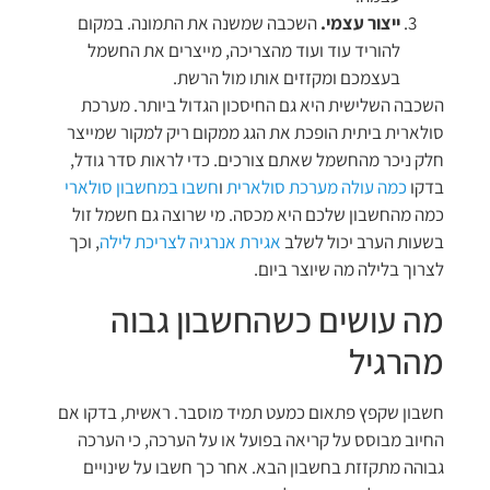
ייצור עצמי.
השכבה שמשנה את התמונה. במקום
להוריד עוד ועוד מהצריכה, מייצרים את החשמל
בעצמכם ומקזזים אותו מול הרשת.
השכבה השלישית היא גם החיסכון הגדול ביותר. מערכת
סולארית ביתית הופכת את הגג ממקום ריק למקור שמייצר
חלק ניכר מהחשמל שאתם צורכים. כדי לראות סדר גודל,
בדקו
כמה עולה מערכת סולארית
ו
חשבו במחשבון סולארי
כמה מהחשבון שלכם היא מכסה. מי שרוצה גם חשמל זול
בשעות הערב יכול לשלב
אגירת אנרגיה לצריכת לילה
, וכך
לצרוך בלילה מה שיוצר ביום.
מה עושים כשהחשבון גבוה
מהרגיל
חשבון שקפץ פתאום כמעט תמיד מוסבר. ראשית, בדקו אם
החיוב מבוסס על קריאה בפועל או על הערכה, כי הערכה
גבוהה מתקזזת בחשבון הבא. אחר כך חשבו על שינויים