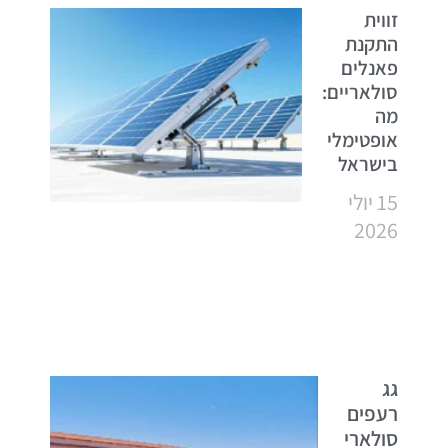
זווית
התקנת
פאנלים
סולאריים:
מה
אופטימלי
בישראל
15 יולי
2026
גג
רעפים
סולארי