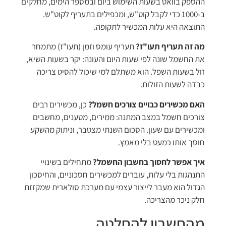
ההספק בוואט בשעות השימוש ביום ובמספר הימים, מחלקים
ב-1000 כדי לקבל קוט"ש, ומכפילים בתעריף לקוט"ש.
התוצאה היא עלות המכשיר לתקופה.
מה זה תעריף תעו"ז?
תעריף עומס וזמן (תעו"ז) מתמחר
את החשמל שונה לפי שעות היום והעונה: יקר בשעות השיא,
זול בשעות השפל. הוא משתלם למי שיכול להסיט צריכה
כבדה לשעות הזולות.
האם מכשירים כבויים צורכים חשמל?
כן, מכשירים רבים
צורכים חשמל במצב המתנה: ממירים, מטענים, מחשבים
ומכשירים עם שעון. הסכום השנתי מצטבר, וניתוק מהשקע
חוסך אותו כמעט בלי מאמץ.
איך אפשר לחסוך בחשבון החשמל?
מתחילים בשינויי
התנהגות בלי עלות, עוברים למכשירים חסכוניים, והחיסכון
הגדול הוא מעבר לייצור עצמי עם מערכת סולארית שמקזזת
חלק ניכר מהצריכה.
מהחשבון להחלטה