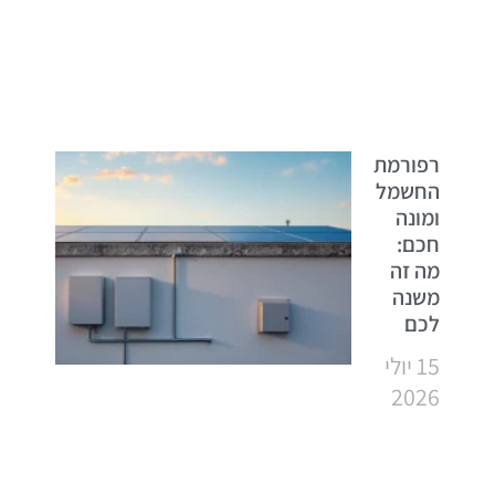
רפורמת
החשמל
ומונה
חכם:
מה זה
משנה
לכם
15 יולי
2026