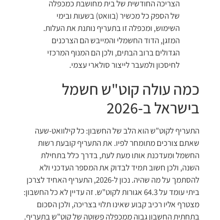
הצריכה החודשית של בית מחושבת כמכפלה
של הספק כל מכשיר (בוואט) בשעות ובימי
השימוש, ומכפלה זו בתעריף נותנת את העלות.
המזגן, הדוד החשמלי והמייבש הם הצרכנים
הגדולים ברוב הבתים, ולכן הם המנוף המרכזי
לחיסכון ולמעבר לייצור סולארי עצמי.
כמה עולה קוט"ש חשמל
בישראל ב-2026
התעריף לקוט"ש הוא הלב של החשבון: כל קילוואט-שעה
שאתם צורכים מתומחר לפיו. את התעריף קובעת רשות
החשמל ומעדכנת אותו מעת לעת, בדרך כלל בתחילת
השנה, ולכן חשוב תמיד לבדוק את המספר העדכני ולא
להסתמך על מה שהיה. נכון ל-2026, התעריף האחיד לצרכן
ביתי עומד על 64.3 אגורות לקוט"ש. זה עדיין לא כל החשבון:
מצטרף אליו רכיב קבוע שאינו תלוי בצריכה, ולכן הסכום
בתחתית החשבון גבוה ממכפלה פשוטה של קוט"ש בתעריף.