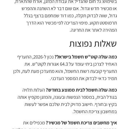
בשימוש: גל חום שהגדיל את עבודת המזגן, אורח שהתארח,
או מכשיר חדש וגדול. אם שום דבר לא השתנה וההפרש
גדול, שווה לבדוק תקלה, כמו דוד שמחמם ברצף בגלל
תרמוסטט תקוע. מיפוי הצריכה לפי מכשיר הוא הדרך
המהירה לאתר את החריגה.
שאלות נפוצות
כמה עולה קוט"ש חשמל בישראל?
נכון ל-2026, התעריף
האחיד לצרכן ביתי עומד על 64.3 אגורות לקוט"ש. את
התעריף קובעת רשות החשמל, והוא מתעדכן מעת לעת, ולכן
תמיד כדאי לבדוק את המספר העדכני.
כמה עולה חשמל לבית ממוצע בחודש?
העלות תלויה
בגודל הבית, במספר הנפשות ובעונה, והמזגן מקפיץ אותה
בקיץ ובחורף. חישוב מדויק לבית שלכם אפשר לעשות
במחשבון צריכת החשמל.
איך מחשבים צריכת חשמל של מכשיר?
מכפילים את