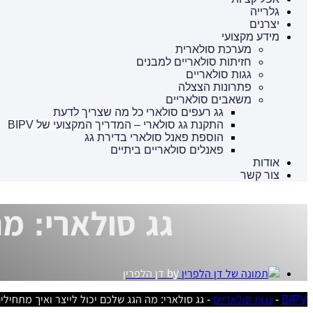
גלרייה
יצרנים
מידע מקצועי
מערכת סולארית
חזיתות סולאריים למבנים
גגות סולאריים
פתרונות הצצלה
משאבים סולאריים
גג רעפים סולארי כל מה שצריך לדעת
התקנת גג סולארי – המדריך המקצועי של BIPV
הוספת פאנל סולארי בדירת גג
פאנלים סולאריים ביתיים
אודות
צור קשר
גג סולארי: מה
by
דן הלפרין
BIPV
-
גגות סולאריים
-
גג סולארי: מה הגג שלכם יכול לייצר ואיך מתחילי