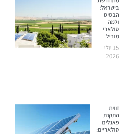
מתחדשת
בישראל:
הבסיס
ולמה
סולארי
מוביל
15 יולי
2026
זווית
התקנת
פאנלים
סולאריים: