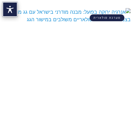
מערכת סולארית
אנרגיה ירוקה וסוגי אנרגיה: מה זה ומה
ההבדל
מאת דן הלפרין · מנכ"ל ומייסד BIPV.co.il, יועץ בנייה
ירוקה מוסמך אנרגיה ירוקה, אנרגיה מתחדשת, אנרגיה