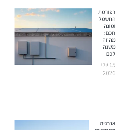
רפורמת
החשמל
ומונה
חכם:
מה זה
משנה
לכם
15 יולי
2026
אנרגיה