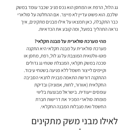
גג הלול, הרפת או המחסן הוא נכס מניב שכבר עומד במשק
שלכם. הוא פשוט עדיין לא מייצר. אם ההחלטה על סולארי
כבר התקבלה, כאן תמצאו על אילו מבנים מתקינים, איך
נראה התהליך בפועל, ומה קובע את הכדאיות.
מהי מערכת סולארית על מבנה חקלאי?
מערכת סולארית על מבנה חקלאי היא התקנה
פוטו-וולטאית המוצבת על גג לול, רפת, מחסן או
סככה במשק חקלאי, המנצלת שטחי גג גדולים
וקיימים לייצור חשמל ללא פגיעה בשטחי עיבוד.
ההתקנה דורשת התאמה מבנית לתנאי הסביבה
החקלאית (אוורור, לחות, אמוניה) ובדיקת
עומסים ייעודית. בישראל מבוצעת בליווי
מומחה סולארי המכיר את דרישות חברת
החשמל ואת מגבלות המבנה החקלאי.
לאילו מבני משק מתקינים