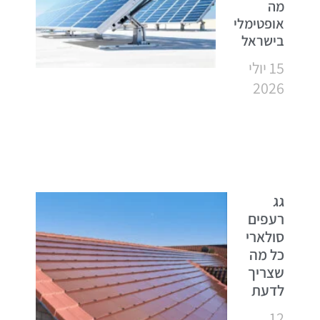
מה
אופטימלי
בישראל
15 יולי
2026
גג
רעפים
סולארי
כל מה
שצריך
לדעת
12