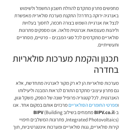
מחפשים פתרון מתקדם להוזלת חשבון החשמל ולשימוש
באנרגיה ירוקה בחדרה? התקנת מערכת סולארית מאפשרת
לנצל את אנרגיית השמש בצורה חכמה, לחסוך בעלויות
וליהנות מעצמאות אנרגטית מלאה. אנו מספקים פתרונות
סולאריים מתקדמים לכל סוגי המבנים – פרטיים, מסחריים
ותעשייתיים.
תכנון והקמת מערכות סולאריות
בחדרה
מערכות סולאריות הן לא רק מקור לאנרגיה מתחדשת, אלא
גם פתרון עיצובי מתקדם התורם לנראות המבנה וליעילותו
האנרגטית. לכל קטגוריה פרופיל שונה של הספק, משקל וגוון,
ו
מפרטי החומרים הסולאריים
מרכזים אותם במקום אחד. אנו
ב-
BIPV.co.il
מתמחים בשילוב
(Building
BIPV
Integrated Photovoltaics), פתרונות המשלבים חיפויי
קירות סולאריים, גגות סולאריים ומערכות אינטגרטיביות, תוך