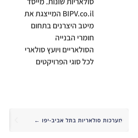
סולאריות שונות. מייסד
BIPV.co.il המייצגת את
מיטב היצרנים בתחום
חומרי הבנייה
הסולאריים ויועץ סולארי
לכל סוגי הפרויקטים
מע
מערכות סולאריות בתל אביב-יפו ←
סו