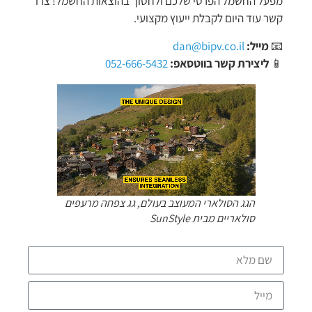
מפעל החשמל הפרטי שלכם ולחסוך בהוצאות החשמל! צרו
קשר עוד היום לקבלת ייעוץ מקצועי.
📧
מייל:
dan@bipv.co.il
📱
ליצירת קשר בווטסאפ:
052-666-5432
הגג הסולארי המעוצב בעולם, גג צפחה מרעפים
סולאריים מבית SunStyle