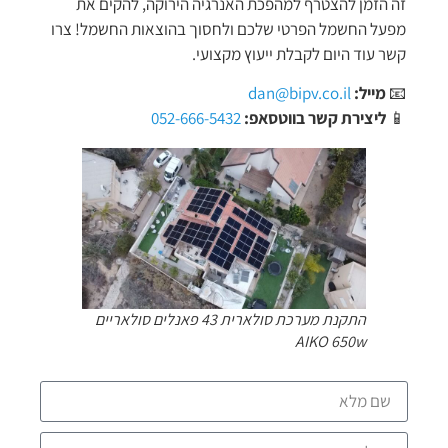
זה הזמן להצטרף למהפכת האנרגיה הירוקה, להקים את
מפעל החשמל הפרטי שלכם ולחסוך בהוצאות החשמל! צרו
קשר עוד היום לקבלת ייעוץ מקצועי.
📧
מייל:
dan@bipv.co.il
📱
ליצירת קשר בווטסאפ:
052-666-5432
התקנת מערכת סולארית 43 פאנלים סולאריים
AIKO 650w