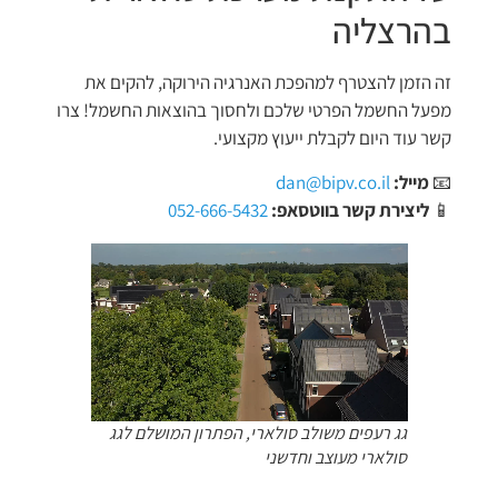
בהרצליה
זה הזמן להצטרף למהפכת האנרגיה הירוקה, להקים את
מפעל החשמל הפרטי שלכם ולחסוך בהוצאות החשמל! צרו
קשר עוד היום לקבלת ייעוץ מקצועי.
📧
מייל:
dan@bipv.co.il
📱
ליצירת קשר בווטסאפ:
052-666-5432
גג רעפים משולב סולארי, הפתרון המושלם לגג
סולארי מעוצב וחדשני