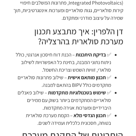
Integrated Photovoltaics), פתרונות המשלבים חיפויי
קירות סולאריים, גגות סולאריים ומערכות אינטגרטיביות, תוך
שמירה על עיצוב מודרני ומתקדם.
דן הלפרין: איך מתבצע תכנון
מערכת סולארית בהרצליה?
✅
בדיקת היתכנות
– הכנת דוח חיסכון אנרגטי, כולל
ניתוח נתוני המבנה, בחינת כל האפשרויות לשילוב
סולארי, זוויות השמש וצריכת החשמל.
✅
תכנון מותאם אישית
– שילוב פתרונות סולאריים
מתקדמים כולל BIPV בהתאם למבנה.
✅
שימוש בטכנולוגיות מתקדמות
– שילוב פאנלים
סולאריים המתקדמים ביותר בשוק עם ממירים
היברידיים ומערכות אגירה מתקדמות.
✅
תכנון הנדסי מלא
– הקמת מערכת סולארית
בטוחה, חסכונית כלכלית ועמידה לשנים.
היתרונות של התקנת מערכת